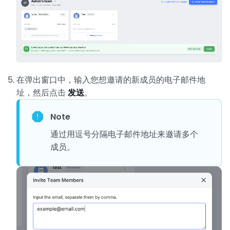
在弹出窗口中，输入您想邀请的新成员的电子邮件地
址，然后点击
发送
。
Note
通过用逗号分隔电子邮件地址来邀请多个
成员。