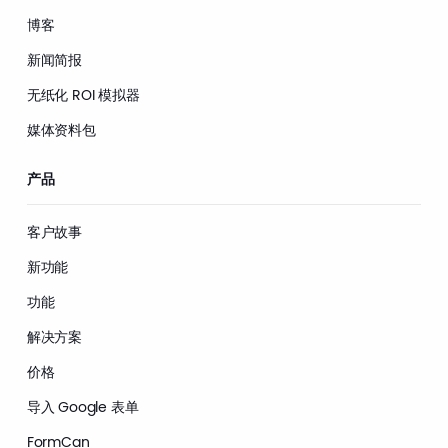
博客
新闻简报
无纸化 ROI 模拟器
媒体资料包
产品
客户故事
新功能
功能
解决方案
价格
导入 Google 表单
FormCan