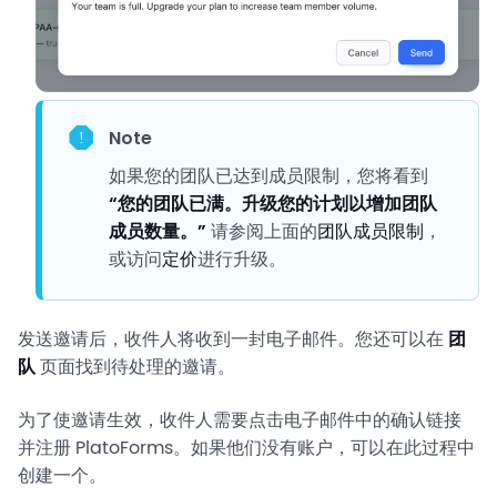
Note
如果您的团队已达到成员限制，您将看到
“您的团队已满。升级您的计划以增加团队
成员数量。”
请参阅上面的
团队成员限制
，
或访问
定价
进行升级。
发送邀请后，收件人将收到一封电子邮件。您还可以在
团
队
页面找到待处理的邀请。
为了使邀请生效，收件人需要点击电子邮件中的确认链接
并注册 PlatoForms。如果他们没有账户，可以在此过程中
创建一个。