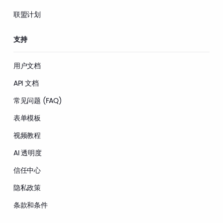
联盟计划
支持
用户文档
API 文档
常见问题 (FAQ)
表单模板
视频教程
AI 透明度
信任中心
隐私政策
条款和条件