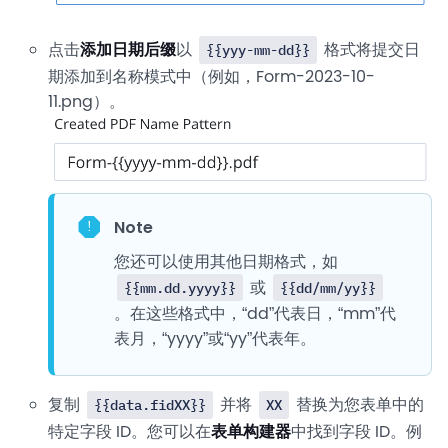
点击
添加日期后缀
以
格式将提交日
{{yyy-mm-dd}}
期添加到名称模式中（例如，Form-2023-10-
11.png）。
Note
您还可以使用其他日期格式，如
或
{{mm.dd.yyyy}}
{{dd/mm/yy}}
。在这些格式中，“dd”代表日，“mm”代
表月，“yyyy”或“yy”代表年。
复制
并将
替换为您表单中的
{{data.fidXX}}
XX
特定字段 ID。您可以在
表单构建器
中找到字段 ID。例