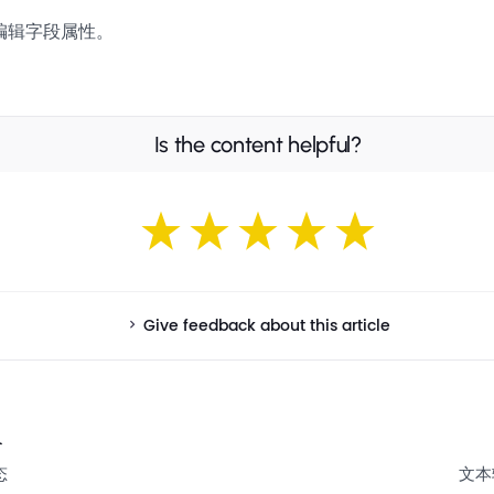
编辑字段属性。
Is the content helpful?
Give feedback about this article
个
态
文本