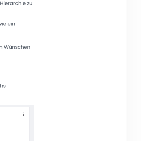
Hierarchie zu
wie ein
ren Wünschen
chs