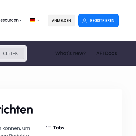
essourcen
ANMELDEN
REGISTRIEREN
What's new?
API Docs
Ctrl+K
richten
n können, um
Tabs
nnen Berichte