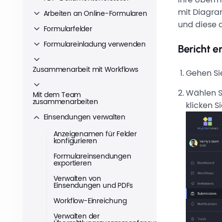
mit Diagra
Arbeiten an Online-Formularen
und diese 
Formularfelder
Formulareinladung verwenden
Bericht er
Zusammenarbeit mit Workflows
Gehen Si
Wählen Si
Mit dem Team
zusammenarbeiten
klicken S
Einsendungen verwalten
Anzeigenamen für Felder
konfigurieren
Formulareinsendungen
exportieren
Verwalten von
Einsendungen und PDFs
Workflow-Einreichung
Verwalten der