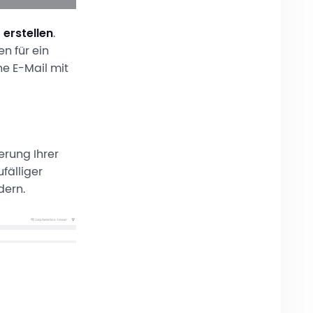
 erstellen
.
n für ein
ne E-Mail mit
erung Ihrer
fälliger
dern.