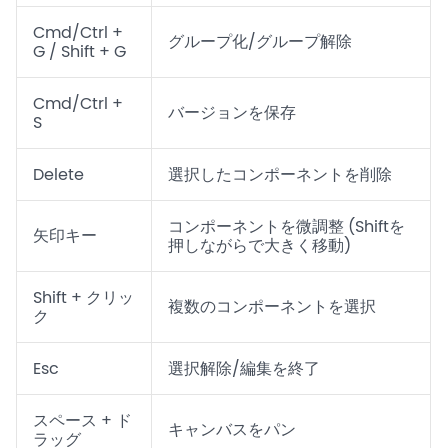
Cmd/Ctrl +
グループ化/グループ解除
G / Shift + G
Cmd/Ctrl +
バージョンを保存
S
Delete
選択したコンポーネントを削除
コンポーネントを微調整 (Shiftを
矢印キー
押しながらで大きく移動)
Shift + クリッ
複数のコンポーネントを選択
ク
Esc
選択解除/編集を終了
スペース + ド
キャンバスをパン
ラッグ